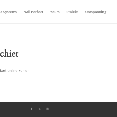
BX Systems
Nail Perfect
Yours
Staleks
Ontspanning
chiet
kort online komen!