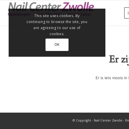
This site uses cookies. By
continuing to browse the site, you
are agreeing to our use of
cookies.
OK
Er z
Er is iets moois 
© Copyright - Nail Center Zwolle -
En