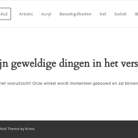
SALE
Artistic
Acryl
Benodigdheden
Gel
Gelish
I
ijn geweldige dingen in het vers
in het vooruitzicht! Onze winkel wordt momenteel gebouwd en zal binnen
fold Theme by Kriesi