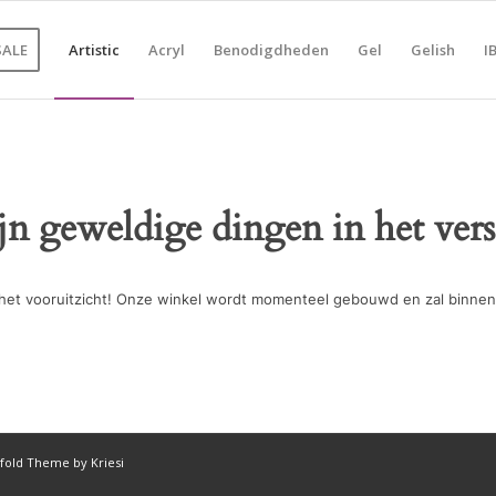
SALE
Artistic
Acryl
Benodigdheden
Gel
Gelish
I
ijn geweldige dingen in het vers
in het vooruitzicht! Onze winkel wordt momenteel gebouwd en zal binnen
fold Theme by Kriesi