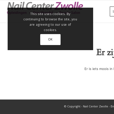
This site uses cookies. By
continuing to browse the site, you
are agreeing to our use of
cookies.
OK
Er z
Er is iets moois 
© Copyright - Nail Center Zwolle -
En