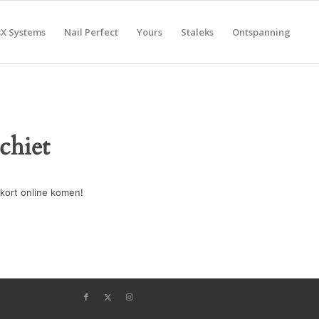
BX Systems
Nail Perfect
Yours
Staleks
Ontspanning
chiet
kort online komen!