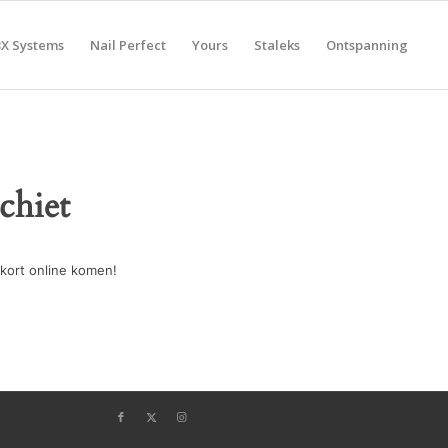
BX Systems
Nail Perfect
Yours
Staleks
Ontspanning
chiet
kort online komen!