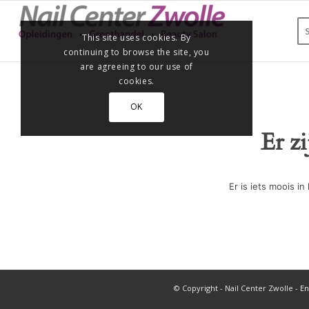
This site uses cookies. By
continuing to browse the site, you
are agreeing to our use of
cookies.
OK
Er z
Er is iets moois 
© Copyright - Nail Center Zwolle -
En