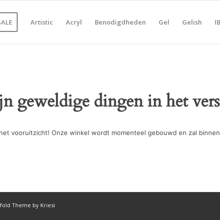
SALE
Artistic
Acryl
Benodigdheden
Gel
Gelish
I
ijn geweldige dingen in het vers
in het vooruitzicht! Onze winkel wordt momenteel gebouwd en zal binnen
fold Theme by Kriesi