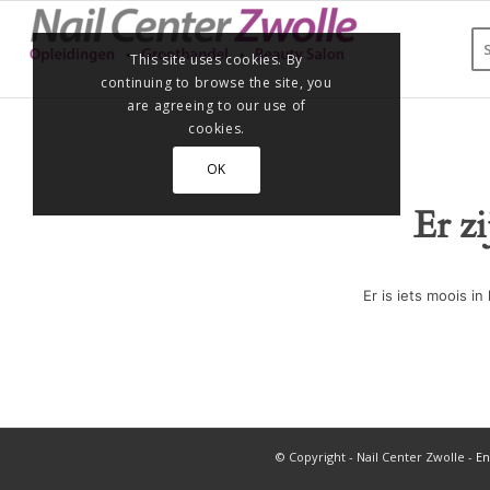
This site uses cookies. By
continuing to browse the site, you
are agreeing to our use of
cookies.
OK
Er z
Er is iets moois 
© Copyright - Nail Center Zwolle -
En