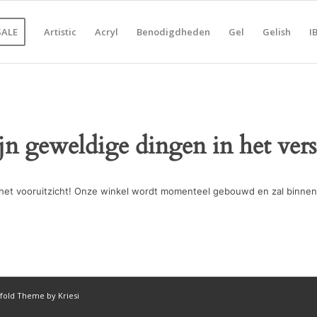
SALE
Artistic
Acryl
Benodigdheden
Gel
Gelish
I
ijn geweldige dingen in het vers
in het vooruitzicht! Onze winkel wordt momenteel gebouwd en zal binnen
fold Theme by Kriesi