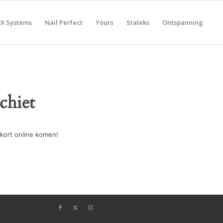
BX Systems
Nail Perfect
Yours
Staleks
Ontspanning
chiet
kort online komen!