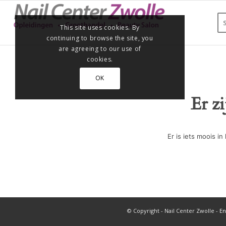
This site uses cookies. By
continuing to browse the site, you
are agreeing to our use of
cookies.
OK
Er z
Er is iets moois 
© Copyright - Nail Center Zwolle -
En