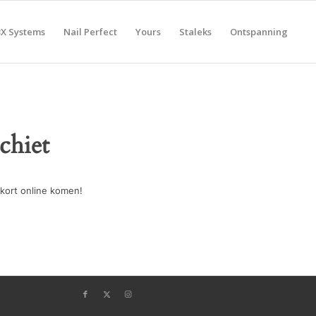
BX Systems
Nail Perfect
Yours
Staleks
Ontspanning
chiet
kort online komen!