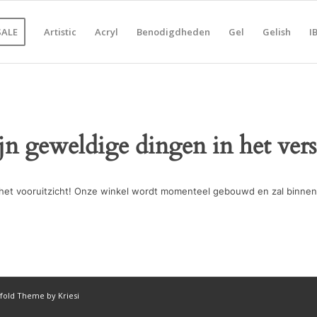
SALE
Artistic
Acryl
Benodigdheden
Gel
Gelish
I
ijn geweldige dingen in het vers
in het vooruitzicht! Onze winkel wordt momenteel gebouwd en zal binnen
fold Theme by Kriesi