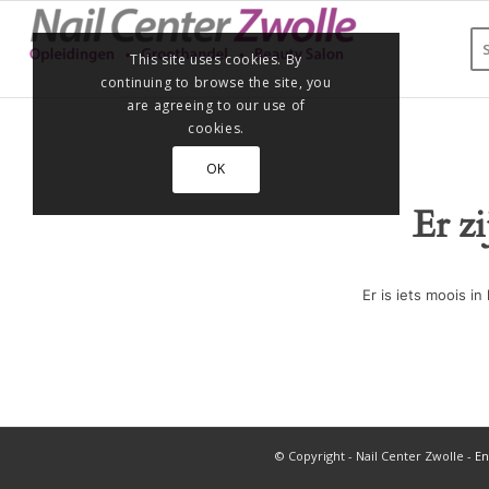
This site uses cookies. By
continuing to browse the site, you
are agreeing to our use of
cookies.
OK
Er z
Er is iets moois 
© Copyright - Nail Center Zwolle -
En