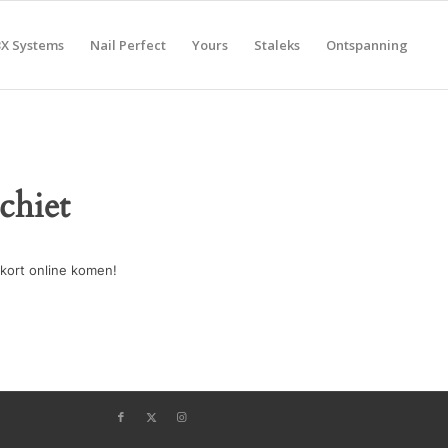
BX Systems
Nail Perfect
Yours
Staleks
Ontspanning
chiet
kort online komen!