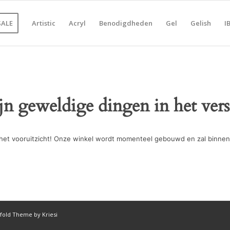
SALE
Artistic
Acryl
Benodigdheden
Gel
Gelish
I
ijn geweldige dingen in het vers
in het vooruitzicht! Onze winkel wordt momenteel gebouwd en zal binnen
fold Theme by Kriesi