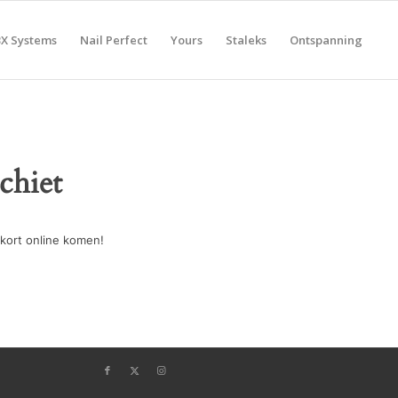
BX Systems
Nail Perfect
Yours
Staleks
Ontspanning
chiet
kort online komen!