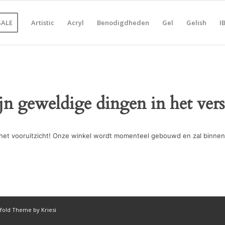
SALE
Artistic
Acryl
Benodigdheden
Gel
Gelish
I
ijn geweldige dingen in het vers
in het vooruitzicht! Onze winkel wordt momenteel gebouwd en zal binnen
fold Theme by Kriesi