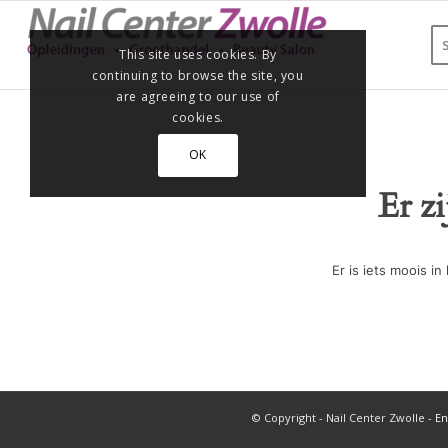
This site uses cookies. By
continuing to browse the site, you
are agreeing to our use of
cookies.
OK
Er z
Er is iets moois 
© Copyright - Nail Center Zwolle -
En