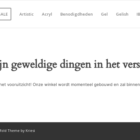
SALE
Artistic
Acryl
Benodigdheden
Gel
Gelish
I
ijn geweldige dingen in het vers
in het vooruitzicht! Onze winkel wordt momenteel gebouwd en zal binnen
fold Theme by Kriesi