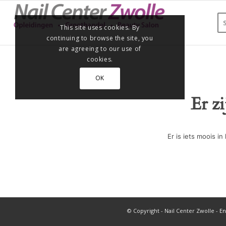
This site uses cookies. By
continuing to browse the site, you
are agreeing to our use of
cookies.
OK
Er z
Er is iets moois 
© Copyright - Nail Center Zwolle -
En