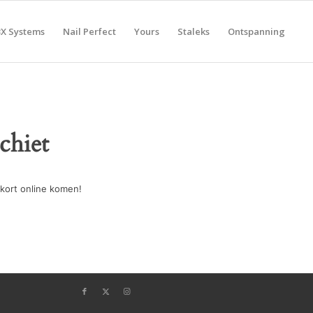
BX Systems
Nail Perfect
Yours
Staleks
Ontspanning
chiet
kort online komen!