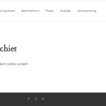
BX Systems
Nail Perfect
Yours
Staleks
Ontspanning
chiet
kort online komen!