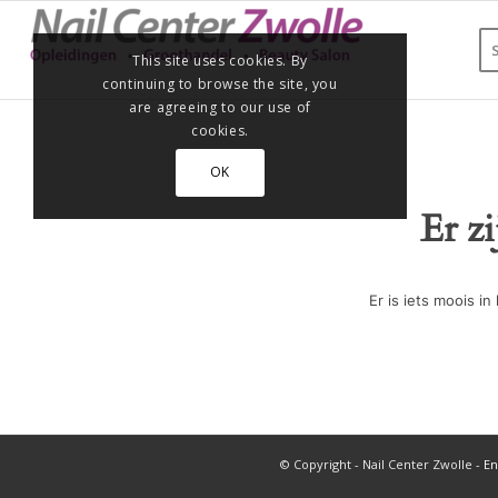
This site uses cookies. By
continuing to browse the site, you
are agreeing to our use of
cookies.
OK
Er z
Er is iets moois 
© Copyright - Nail Center Zwolle -
En