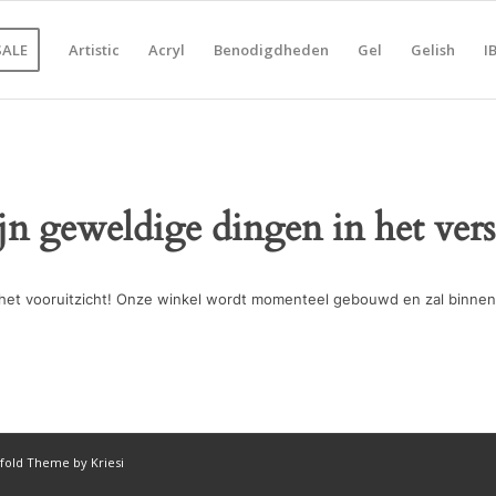
SALE
Artistic
Acryl
Benodigdheden
Gel
Gelish
I
ijn geweldige dingen in het vers
in het vooruitzicht! Onze winkel wordt momenteel gebouwd en zal binnen
fold Theme by Kriesi