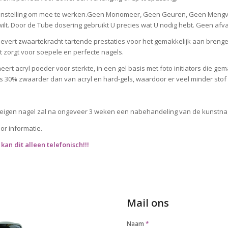
nstelling om mee te werken.Geen Monomeer, Geen Geuren, Geen Mengv
 wilt. Door de Tube dosering gebruikt U precies wat U nodig hebt. Geen afval
 levert zwaartekracht-tartende prestaties voor het gemakkelijk aan breng
eit zorgt voor soepele en perfecte nagels.
ert acryl poeder voor sterkte, in een gel basis met foto initiators die ge
l is 30% zwaarder dan van acryl en hard-gels, waardoor er veel minder stof 
 eigen nagel zal na ongeveer 3 weken een nabehandeling van de kunstnage
or informatie.
an dit alleen telefonisch!!!
Mail ons
Naam
*