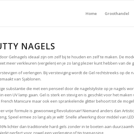
Home
Groothandel
UTTY NAGELS
door Gelnagels ideaal zijn om zelf bij te houden en zelf te maken. De mod
et meer verkleuren (vergelen) en je zo lang plezier kunt hebben van de g
erstevigen of verlengen. Bij versteviging wordt de Gel rechtstreeks op de 
 gemaakt van Sjablonen.
erige substantie die met een penseel door de nagelstyliste op je nagels w
 in een UV lamp gaan. Gel is sterk en stevig en is geschikt voor het maken
, French Manicure maar ook een sprankelende glitter behoort tot de mogel
r-vrije formule is gewoonweg Revolutionair! Niemand anders dan Artistic 
ng, Speel ermee zo lang als je wilt! Snelle afwerking door middel van LED
n 16% lichter dan traditionele hard-gels zonder in te boeten aan duurzaamh
 Werkt perfect voor zowel een verlenging of tip toepassing.