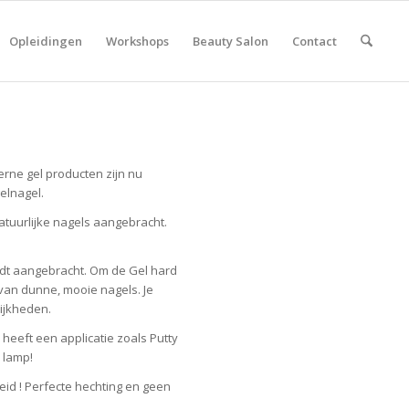
Opleidingen
Workshops
Beauty Salon
Contact
erne gel producten zijn nu
elnagel.
natuurlijke nagels aangebracht.
ordt aangebracht. Om de Gel hard
 van dunne, mooie nagels. Je
ijkheden.
heeft een applicatie zoals Putty
 lamp!
eid ! Perfecte hechting en geen