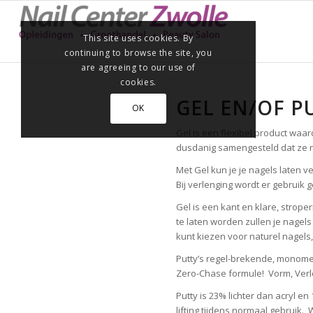
This site uses cookies. By
continuing to browse the site, you
are agreeing to our use of
cookies.
GEL EN/OF P
OK
Gel is een flexibel product waar
dusdanig samengesteld dat ze ni
Met Gel kun je je nagels laten v
Bij verlenging wordt er gebruik
Gel is een kant en klare, strop
te laten worden zullen je nagels
kunt kiezen voor naturel nagels
Putty’s regel-brekende, monomee
Zero-Chase formule! Vorm, Verle
Putty is 23% lichter dan acryl e
lifting tijdens normaal gebruik.